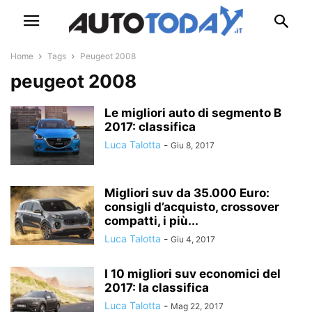
Home
Tags
Peugeot 2008
peugeot 2008
Le migliori auto di segmento B
2017: classifica
Luca Talotta
-
Giu 8, 2017
Migliori suv da 35.000 Euro:
consigli d’acquisto, crossover
compatti, i più...
Luca Talotta
-
Giu 4, 2017
I 10 migliori suv economici del
2017: la classifica
Luca Talotta
-
Mag 22, 2017