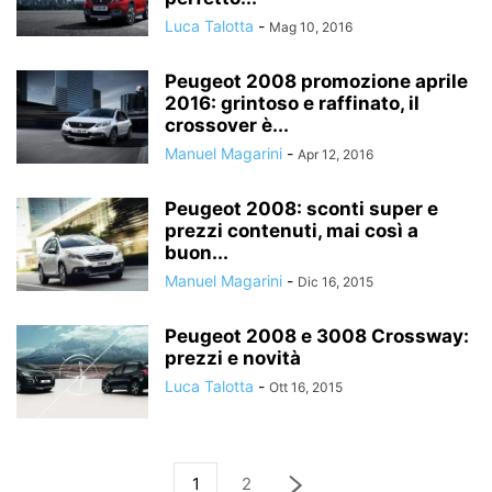
Luca Talotta
-
Mag 10, 2016
Peugeot 2008 promozione aprile
2016: grintoso e raffinato, il
crossover è...
Manuel Magarini
-
Apr 12, 2016
Peugeot 2008: sconti super e
prezzi contenuti, mai così a
buon...
Manuel Magarini
-
Dic 16, 2015
Peugeot 2008 e 3008 Crossway:
prezzi e novità
Luca Talotta
-
Ott 16, 2015
1
2