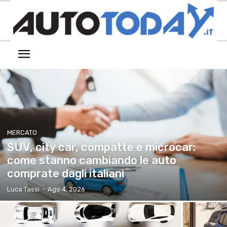
MERCATO
SUV, city car, compatte e microcar:
come stanno cambiando le auto
comprate dagli italiani
Luca Tassi
-
Ago 4, 2026