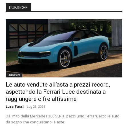
RUBRICHE
Curiosità
Le auto vendute all’asta a prezzi record,
aspettando la Ferrari Luce destinata a
raggiungere cifre altissime
Luca Tassi
-
Lug 23, 2026
Dal mito della Mercedes 300 SLR ai pezzi unici Ferrari, ecco le auto
da sogno che conquistano le aste.