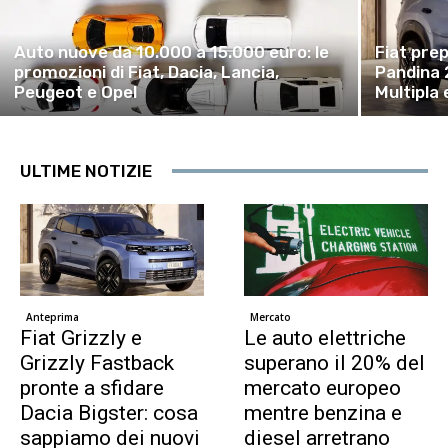
Auto nuove da 10.000 a 15.000 euro: le
Fiat pre
promozioni di Fiat, Dacia, Lancia,
Pandina 
Peugeot e Opel
Multipla 
ULTIME NOTIZIE
Anteprima
Mercato
Fiat Grizzly e
Le auto elettriche
Grizzly Fastback
superano il 20% del
pronte a sfidare
mercato europeo
Dacia Bigster: cosa
mentre benzina e
sappiamo dei nuovi
diesel arretrano