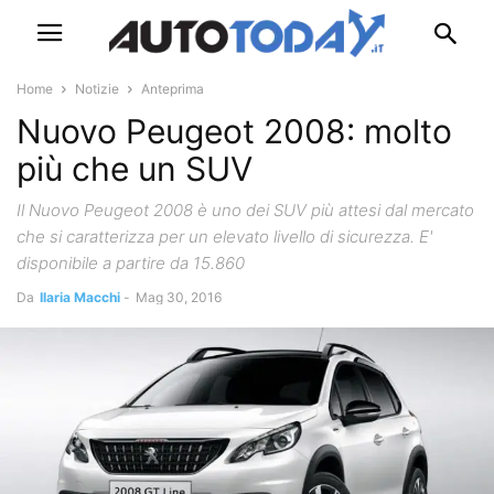
Home
Notizie
Anteprima
Nuovo Peugeot 2008: molto
più che un SUV
Il Nuovo Peugeot 2008 è uno dei SUV più attesi dal mercato
che si caratterizza per un elevato livello di sicurezza. E'
disponibile a partire da 15.860
Da
Ilaria Macchi
-
Mag 30, 2016