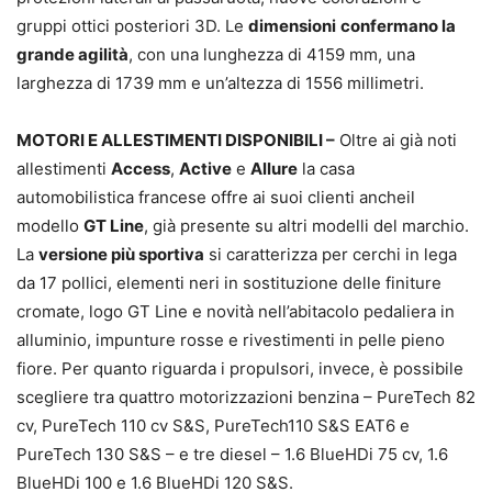
gruppi ottici posteriori 3D. Le
dimensioni
confermano la
grande agilità
, con una lunghezza di 4159 mm, una
larghezza di 1739 mm e un’altezza di 1556 millimetri.
MOTORI E ALLESTIMENTI DISPONIBILI –
Oltre ai già noti
allestimenti
Access
,
Active
e
Allure
la casa
automobilistica francese offre ai suoi clienti ancheil
modello
GT Line
, già presente su altri modelli del marchio.
La
versione più sportiva
si caratterizza per cerchi in lega
da 17 pollici, elementi neri in sostituzione delle finiture
cromate, logo GT Line e novità nell’abitacolo pedaliera in
alluminio, impunture rosse e rivestimenti in pelle pieno
fiore. Per quanto riguarda i propulsori, invece, è possibile
scegliere tra quattro motorizzazioni benzina – PureTech 82
cv, PureTech 110 cv S&S, PureTech110 S&S EAT6 e
PureTech 130 S&S – e tre diesel – 1.6 BlueHDi 75 cv, 1.6
BlueHDi 100 e 1.6 BlueHDi 120 S&S.