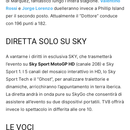
di Marquez, fantastico lungo l’intera stagione.
Valentino
Rossi
e
Jorge Lorenzo
duelleranno invece a Phillip Island
per il secondo posto. Attualmente il “Dottore” conduce
con 196 punti a 182.
DIRETTA SOLO SU SKY
A vantarne i diritti in esclusiva SKY, che trasmetterà
l’evento su
Sky Sport MotoGP HD
(canale 208) e Sky
Sport 1. I 5 canali del mosaico interattivo in HD, lo Sky
Sport Tech e il “Ghost”, per analizzare traiettorie e
dinamiche, arricchiranno l’appuntamento in terra iberica.
La diretta andrà in onda pure su SkyGo che consentirà di
assistere all’evento su due dispositivi portatili. TV8 offrirà
invece lo spettacolo in differita alle ore 10.
LE VOCI