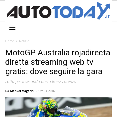
Home
Notizie
MotoGP Australia rojadirecta
diretta streaming web tv
gratis: dove seguire la gara
Lotta per il secondo posto Rossi-Lorenzo
Da
Manuel Magarini
-
Ott 23, 2016