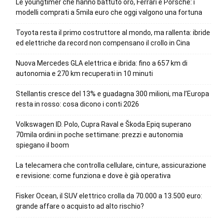
Le youngtimer che hanno battuto oro, Ferrari e Porsche: i
modelli comprati a 5mila euro che oggi valgono una fortuna
Toyota resta il primo costruttore al mondo, ma rallenta: ibride
ed elettriche da record non compensano il crollo in Cina
Nuova Mercedes GLA elettrica e ibrida: fino a 657 km di
autonomia e 270 km recuperati in 10 minuti
Stellantis cresce del 13% e guadagna 300 milioni, ma l’Europa
resta in rosso: cosa dicono i conti 2026
Volkswagen ID. Polo, Cupra Raval e Škoda Epiq superano
70mila ordini in poche settimane: prezzi e autonomia
spiegano il boom
La telecamera che controlla cellulare, cinture, assicurazione
e revisione: come funziona e dove è già operativa
Fisker Ocean, il SUV elettrico crolla da 70.000 a 13.500 euro:
grande affare o acquisto ad alto rischio?