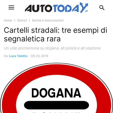
Home
Servizi
Norme e Assicurazioni
Cartelli stradali: tre esempi di
segnaletica rara
Un utile promemoria su dogana, alt polizia e alt stazione
Da
Luca Talotta
-
Ott 23, 2016