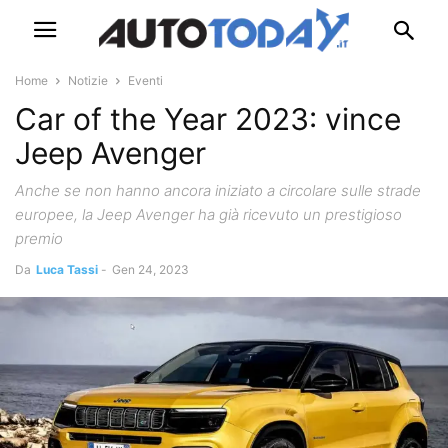
Home
Notizie
Eventi
Car of the Year 2023: vince
Jeep Avenger
Anche se non hanno ancora iniziato a circolare sulle strade
europee, la Jeep Avenger ha già ricevuto un prestigioso
premio
Da
Luca Tassi
-
Gen 24, 2023