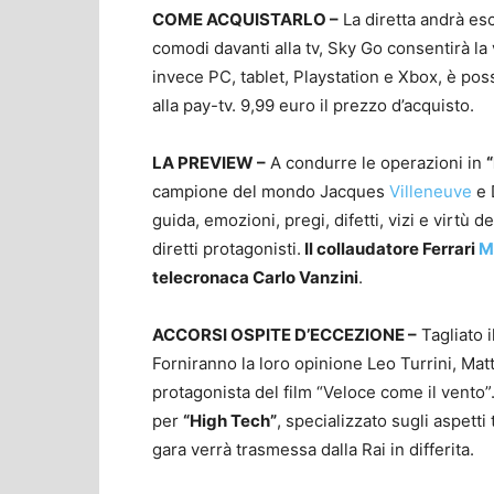
COME ACQUISTARLO
–
La diretta andrà es
comodi davanti alla tv, Sky Go consentirà la
invece PC, tablet, Playstation e Xbox, è pos
alla pay-tv. 9,99 euro il prezzo d’acquisto.
LA PREVIEW –
A condurre le operazioni in
campione del mondo Jacques
Villeneuve
e 
guida, emozioni, pregi, difetti, vizi e virtù d
diretti protagonisti.
Il collaudatore Ferrari
M
telecronaca Carlo Vanzini
.
ACCORSI OSPITE D’ECCEZIONE –
Tagliato i
Forniranno la loro opinione Leo Turrini, Ma
protagonista del film “Veloce come il vent
per
“High Tech”
, specializzato sugli aspetti
gara verrà trasmessa dalla Rai in differita.