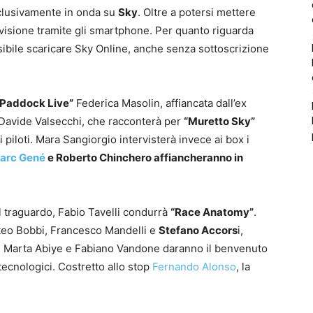
clusivamente in onda su
Sky
. Oltre a potersi mettere
 visione tramite gli smartphone. Per quanto riguarda
sibile scaricare Sky Online, anche senza sottoscrizione
“Paddock Live”
Federica Masolin, affiancata dall’ex
Davide Valsecchi, che racconterà per
“Muretto Sky”
ei piloti. Mara Sangiorgio intervisterà invece ai box i
arc Gené
e Roberto Chinchero affiancheranno in
l traguardo, Fabio Tavelli condurrà
“Race Anatomy”
.
tteo Bobbi, Francesco Mandelli e
Stefano Accors
i,
o”. Marta Abiye e Fabiano Vandone daranno il benvenuto
 tecnologici. Costretto allo stop
Fernando Alonso
, la