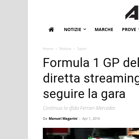
NOTIZIE
MARCHE
PROVE
Home
Notizie
Sport
Formula 1 GP del
diretta streaming
seguire la gara
Continua la sfida Ferrari-Mercedes
Da
Manuel Magarini
-
Apr 1, 2016