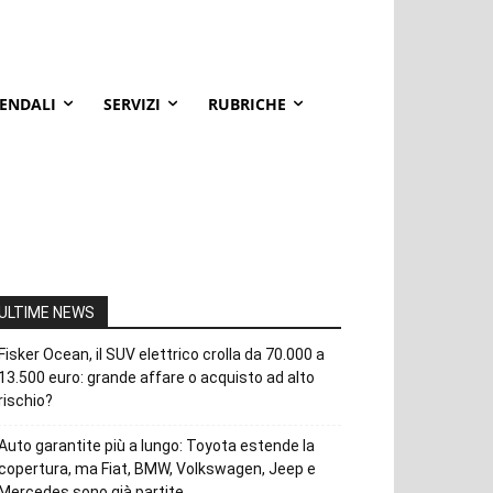
IENDALI
SERVIZI
RUBRICHE
ULTIME NEWS
Fisker Ocean, il SUV elettrico crolla da 70.000 a
13.500 euro: grande affare o acquisto ad alto
rischio?
Auto garantite più a lungo: Toyota estende la
copertura, ma Fiat, BMW, Volkswagen, Jeep e
Mercedes sono già partite