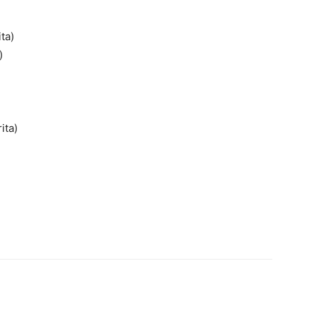
ta)
)
ita)