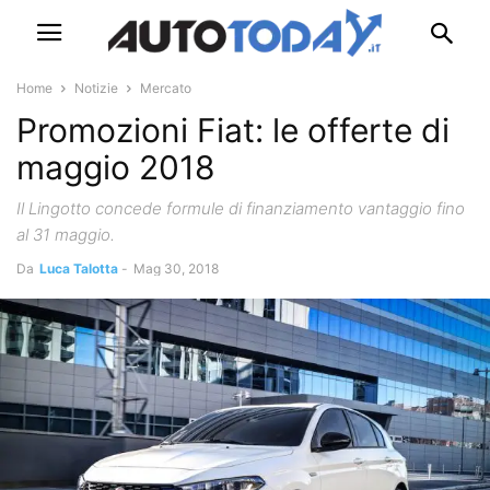
Home
Notizie
Mercato
Promozioni Fiat: le offerte di
maggio 2018
Il Lingotto concede formule di finanziamento vantaggio fino
al 31 maggio.
Da
Luca Talotta
-
Mag 30, 2018