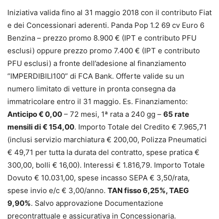
Iniziativa valida fino al 31 maggio 2018 con il contributo Fiat
e dei Concessionari aderenti. Panda Pop 1.2 69 cv Euro 6
Benzina – prezzo promo 8.900 € (IPT e contributo PFU
esclusi) oppure prezzo promo 7.400 € (IPT e contributo
PFU esclusi) a fronte dell’adesione al finanziamento
“IMPERDIBILI100” di FCA Bank. Offerte valide su un
numero limitato di vetture in pronta consegna da
immatricolare entro il 31 maggio. Es. Finanziamento:
Anticipo € 0,00
– 72 mesi, 1ª rata a 240 gg –
65 rate
mensili di € 154,00
. Importo Totale del Credito € 7.965,71
(inclusi servizio marchiatura € 200,00, Polizza Pneumatici
€ 49,71 per tutta la durata del contratto, spese pratica €
300,00, bolli € 16,00). Interessi € 1.816,79. Importo Totale
Dovuto € 10.031,00, spese incasso SEPA € 3,50/rata,
spese invio e/c € 3,00/anno.
TAN fisso 6,25%, TAEG
9,90%
. Salvo approvazione Documentazione
precontrattuale e assicurativa in Concessionaria.