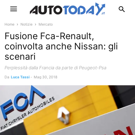
Home
Notizie
Mercato
Fusione Fca-Renault,
coinvolta anche Nissan: gli
scenari
Perplessità dalla Francia da parte di Peugeot-Psa
Da
Luca Tassi
-
Mag 30, 2018