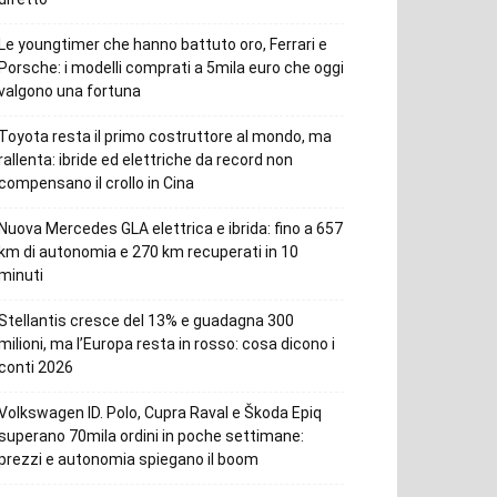
Le youngtimer che hanno battuto oro, Ferrari e
Porsche: i modelli comprati a 5mila euro che oggi
valgono una fortuna
Toyota resta il primo costruttore al mondo, ma
rallenta: ibride ed elettriche da record non
compensano il crollo in Cina
Nuova Mercedes GLA elettrica e ibrida: fino a 657
km di autonomia e 270 km recuperati in 10
minuti
Stellantis cresce del 13% e guadagna 300
milioni, ma l’Europa resta in rosso: cosa dicono i
conti 2026
Volkswagen ID. Polo, Cupra Raval e Škoda Epiq
superano 70mila ordini in poche settimane:
prezzi e autonomia spiegano il boom