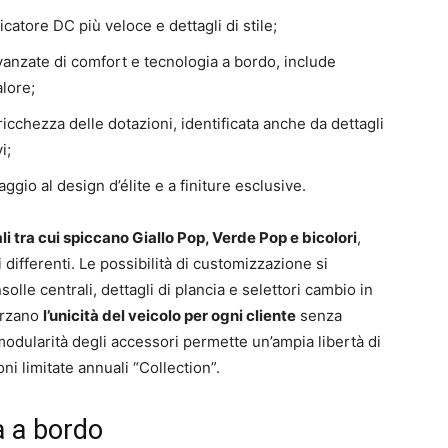
catore DC più veloce e dettagli di stile;
vanzate di comfort e tecnologia a bordo, include
lore;
 ricchezza delle dotazioni, identificata anche da dettagli
i;
gio al design d’élite e a finiture esclusive.
ali tra cui spiccano Giallo Pop, Verde Pop e bicolori
,
 differenti. Le possibilità di customizzazione si
lle centrali, dettagli di plancia e selettori cambio in
orzano
l’unicità del veicolo per ogni cliente
senza
la modularità degli accessori permette un’ampia libertà di
oni limitate annuali “Collection”.
a a bordo