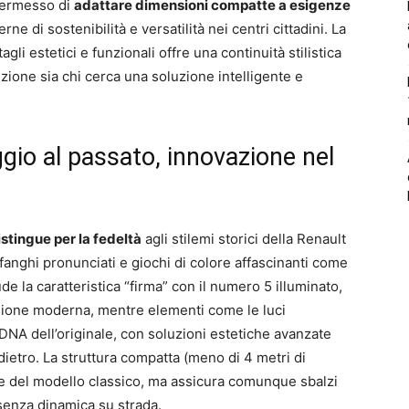
permesso di
adattare dimensioni compatte a esigenze
rne di sostenibilità e versatilità nei centri cittadini. La
gli estetici e funzionali offre una continuità stilistica
izione sia chi cerca una soluzione intelligente e
gio al passato, innovazione nel
istingue per la fedeltà
agli stilemi storici della Renault
rafanghi pronunciati e giochi di colore affascinanti come
ude la caratteristica “firma” con il numero 5 illuminato,
ersione moderna, mentre elementi come le luci
l DNA dell’originale, con soluzioni estetiche avanzate
 dietro. La struttura compatta (meno di 4 metri di
se del modello classico, ma assicura comunque sbalzi
esenza dinamica su strada.