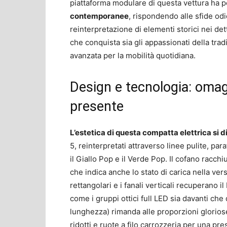
piattaforma modulare di questa vettura ha 
contemporanee
, rispondendo alle sfide odie
reinterpretazione di elementi storici nei detta
che conquista sia gli appassionati della trad
avanzata per la mobilità quotidiana.
Design e tecnologia: omag
presente
L’estetica di questa compatta elettrica si d
5, reinterpretati attraverso linee pulite, pa
il Giallo Pop e il Verde Pop. Il cofano racchi
che indica anche lo stato di carica nella v
rettangolari e i fanali verticali recuperano i
come i gruppi ottici full LED sia davanti che
lunghezza) rimanda alle proporzioni glorio
ridotti e ruote a filo carrozzeria per una pr