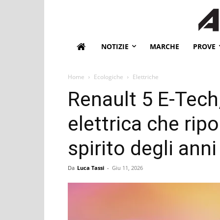
NOTIZIE
MARCHE
PROVE
Home
Ecologiche
Elettriche
Renault 5 E-Tech
elettrica che ripo
spirito degli ann
Da
Luca Tassi
-
Giu 11, 2026