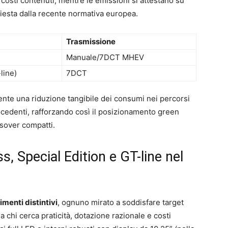
costi contenuti, mentre le emissioni si attestano su
hiesta dalla recente normativa europea.
)
Trasmissione
Manuale/7DCT MHEV
line)
7DCT
ente una riduzione tangibile dei consumi nei percorsi
ecedenti, rafforzando così il posizionamento green
ssover compatti.
s, Special Edition e GT-line nel
imenti distintivi
, ognuno mirato a soddisfare target
 a chi cerca praticità, dotazione razionale e costi