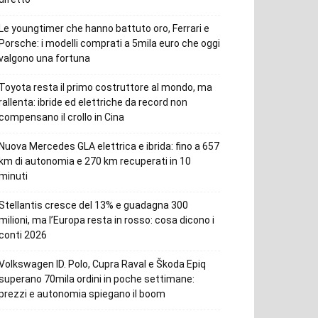
Le youngtimer che hanno battuto oro, Ferrari e
Porsche: i modelli comprati a 5mila euro che oggi
valgono una fortuna
Toyota resta il primo costruttore al mondo, ma
rallenta: ibride ed elettriche da record non
compensano il crollo in Cina
Nuova Mercedes GLA elettrica e ibrida: fino a 657
km di autonomia e 270 km recuperati in 10
minuti
Stellantis cresce del 13% e guadagna 300
milioni, ma l’Europa resta in rosso: cosa dicono i
conti 2026
Volkswagen ID. Polo, Cupra Raval e Škoda Epiq
superano 70mila ordini in poche settimane:
prezzi e autonomia spiegano il boom