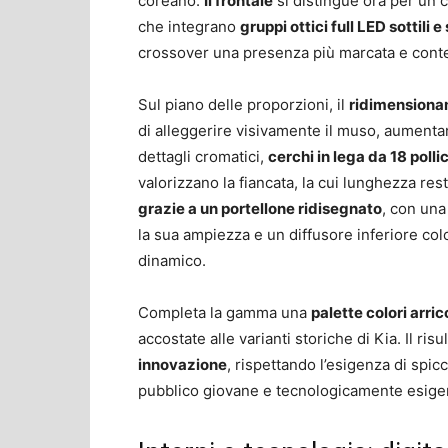
coreano.
Il frontale
si distingue ora per un c
che integrano
gruppi ottici full LED sottili e
crossover una presenza più marcata e cont
Sul piano delle proporzioni, il
ridimensionam
di alleggerire visivamente il muso, aumentan
dettagli cromatici,
cerchi in lega da 18 polli
valorizzano la fiancata, la cui lunghezza res
grazie a un portellone ridisegnato
, con una
la sua ampiezza e un diffusore inferiore colo
dinamico.
Completa la gamma una
palette colori arric
accostate alle varianti storiche di Kia. Il ris
innovazione
, rispettando l’esigenza di spicc
pubblico giovane e tecnologicamente esige