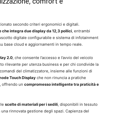
alizzazione, comfort e
ionato secondo criteri ergonomici e digitali.
 che integra due display da 12,3 pollici
, entrambi
ruscotto digitale configurabile e sistema di infotainment
u base cloud e aggiornamenti in tempo reale.
 Key 2.0
, che consente l’accesso e l’avvio del veicolo
to rilevante per utenza business e per chi condivide la
I comandi del climatizzatore, insieme alle funzioni di
mode Touch Display
che non rinuncia a pratiche
, offrendo un
compromesso intelligente tra praticità e
lle
scelte di materiali per i sedili
, disponibili in tessuto
a una rinnovata gestione degli spazi. Capienza del