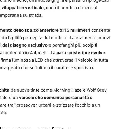
ofano inedito, una nuova griglia e paraurti riprogettati
 sviluppati in verticale
, contribuendo a donare al
emporanea su strada.
ento dello sbalzo anteriore di 15 millimetri
consente
do l’agilità percepita del modello. Lateralmente, nuovi
ci dal disegno esclusivo
e parafanghi più scolpiti
ta contenuta in 4,4 metri. La
parte posteriore evolve
 firma luminosa a LED che attraversa il veicolo in tutta
r argento che sottolinea il carattere sportivo e
chita
da nuove tinte come Morning Haze e Wolf Grey,
ultato è un
veicolo che comunica personalità e
are tra i crossover urbani e strizzare l’occhio a un
nte.