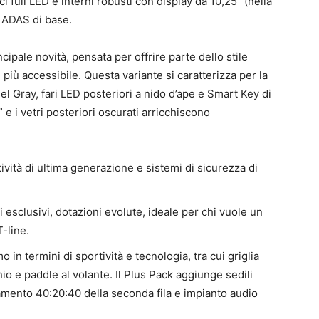
ci full LED e interni robusti con display da 10,25” (nella
 ADAS di base.
cipale novità, pensata per offrire parte dello stile
più accessibile. Questa variante si caratterizza per la
eel Gray, fari LED posteriori a nido d’ape e Smart Key di
” e i vetri posteriori oscurati arricchiscono
ività di ultima generazione e sistemi di sicurezza di
li esclusivi, dotazioni evolute, ideale per chi vuole un
-line.
in termini di sportività e tecnologia, tra cui griglia
nio e paddle al volante. Il Plus Pack aggiunge sedili
onamento 40:20:40 della seconda fila e impianto audio