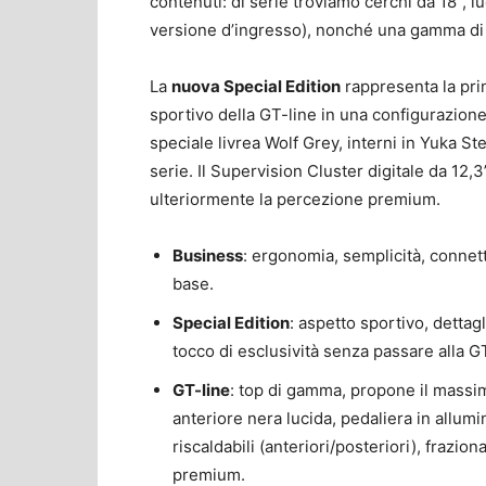
contenuti: di serie troviamo cerchi da 18”, lu
versione d’ingresso), nonché una gamma di
La
nuova Special Edition
rappresenta la prin
sportivo della GT-line in una configurazione 
speciale livrea Wolf Grey, interni in Yuka St
serie. Il Supervision Cluster digitale da 12,3
ulteriormente la percezione premium.
Business
: ergonomia, semplicità, connett
base.
Special Edition
: aspetto sportivo, dettag
tocco di esclusività senza passare alla GT
GT-line
: top di gamma, propone il massimo 
anteriore nera lucida, pedaliera in allumi
riscaldabili (anteriori/posteriori), frazi
premium.