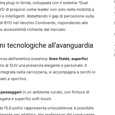
ma plug-in ibrida, sviluppata con il sistema “Dual
BYD di proporsi come leader non solo nella mobilità a
 e intelligenti. Abbattendo il gap di percezione sulla
tà di BYD nel Vecchio Continente, rispondendo alle
e accessibilità richieste dal mercato.
ni tecnologiche all’avanguardia
uenza dell’estetica oceanica:
linee fluide, superfici
no al SUV una presenza elegante e personale. Il
integrata nella carrozzeria, si accompagna a cerchi in
nato e sportivo.
e passeggeri
in un ambiente curato, con finiture di
vegana
e superfici soft-touch.
da 15,6 pollici rappresenta un’eccellenza: è possibile
almente per adattarsi alle preferenze del conducente,