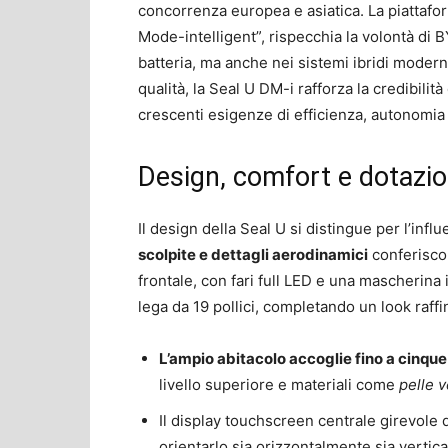
concorrenza europea e asiatica. La piattafor
Mode-intelligent”, rispecchia la volontà di 
batteria, ma anche nei sistemi ibridi moderni
qualità, la Seal U DM-i rafforza la credibili
crescenti esigenze di efficienza, autonomia 
Design, comfort e dotazio
Il design della Seal U si distingue per l’infl
scolpite e dettagli aerodinamici
conferisco
frontale, con fari full LED e una mascherina 
lega da 19 pollici, completando un look raffi
L’ampio abitacolo accoglie fino a cinqu
livello superiore e materiali come
pelle 
Il display touchscreen centrale girevole 
orientarlo sia orizzontalmente sia vertic