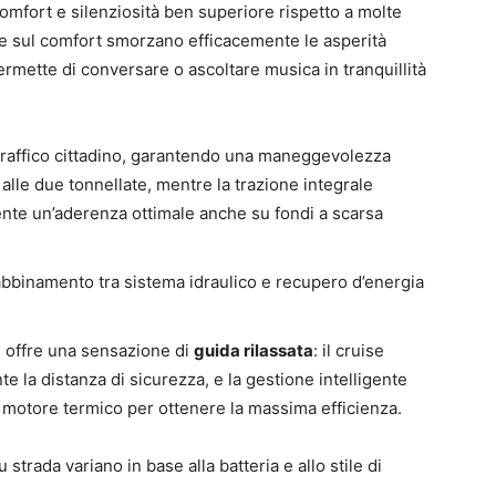
 comfort e silenziosità ben superiore rispetto a molte
ate sul comfort smorzano efficacemente le asperità
ermette di conversare o ascoltare musica in tranquillità
l traffico cittadino, garantendo una maneggevolezza
lle due tonnellate, mentre la trazione integrale
te un’aderenza ottimale anche su fondi a scarsa
l’abbinamento tra sistema idraulico e recupero d’energia
i offre una sensazione di
guida rilassata
: il cruise
 la distanza di sicurezza, e la gestione intelligente
e e motore termico per ottenere la massima efficienza.
strada variano in base alla batteria e allo stile di