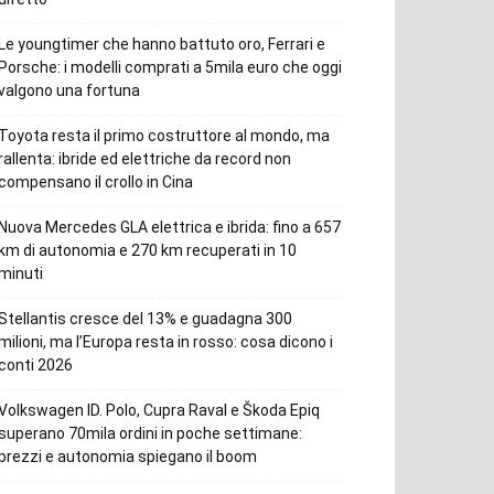
Le youngtimer che hanno battuto oro, Ferrari e
Porsche: i modelli comprati a 5mila euro che oggi
valgono una fortuna
Toyota resta il primo costruttore al mondo, ma
rallenta: ibride ed elettriche da record non
compensano il crollo in Cina
Nuova Mercedes GLA elettrica e ibrida: fino a 657
km di autonomia e 270 km recuperati in 10
minuti
Stellantis cresce del 13% e guadagna 300
milioni, ma l’Europa resta in rosso: cosa dicono i
conti 2026
Volkswagen ID. Polo, Cupra Raval e Škoda Epiq
superano 70mila ordini in poche settimane:
prezzi e autonomia spiegano il boom