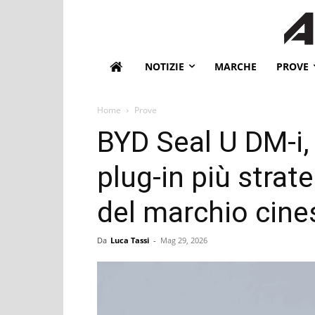
NOTIZIE
MARCHE
PROVE
Home
Prove
BYD Seal U DM-i, 
plug-in più strate
del marchio cine
Da
Luca Tassi
-
Mag 29, 2026