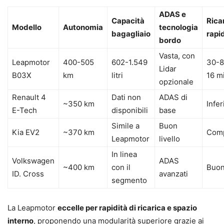
ADAS e
Capacità
Rica
Modello
Autonomia
tecnologia
bagagliaio
rapi
bordo
Vasta, con
Leapmotor
400-505
602-1.549
30-8
Lidar
B03X
km
litri
16 m
opzionale
Renault 4
Dati non
ADAS di
~350 km
Infer
E-Tech
disponibili
base
Simile a
Buon
Kia EV2
~370 km
Comp
Leapmotor
livello
In linea
Volkswagen
ADAS
~400 km
con il
Buo
ID. Cross
avanzati
segmento
La Leapmotor
eccelle per rapidità di ricarica e spazio
interno
, proponendo una modularità superiore grazie ai