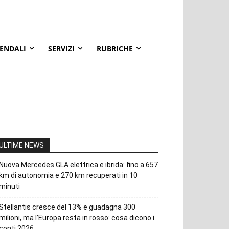
IENDALI
SERVIZI
RUBRICHE
ULTIME NEWS
Nuova Mercedes GLA elettrica e ibrida: fino a 657
km di autonomia e 270 km recuperati in 10
minuti
Stellantis cresce del 13% e guadagna 300
milioni, ma l’Europa resta in rosso: cosa dicono i
conti 2026