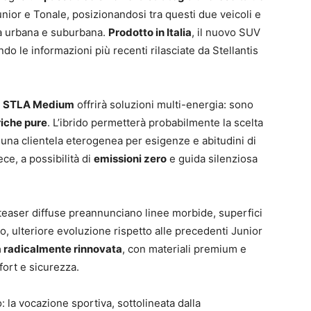
nior e Tonale, posizionandosi tra questi due veicoli e
la urbana e suburbana.
Prodotto in Italia
, il nuovo SUV
o le informazioni più recenti rilasciate da Stellantis
a STLA Medium
offrirà soluzioni multi-energia: sono
riche pure
. L’ibrido permetterà probabilmente la scelta
a una clientela eterogenea per esigenze e abitudini di
ece, a possibilità di
emissioni zero
e guida silenziosa
 teaser diffuse preannunciano linee morbide, superfici
, ulteriore evoluzione rispetto alle precedenti Junior
a radicalmente rinnovata
, con materiali premium e
fort e sicurezza.
: la vocazione sportiva, sottolineata dalla