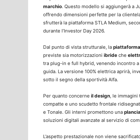
marchio
. Questo modello si aggiungerà a Ju
offrendo dimensioni perfette per la cliente
sfrutterà la piattaforma STLA Medium, second
durante l’Investor Day 2026.
Dal punto di vista strutturale, la
piattaform
previste sia motorizzazioni
ibride
che
elett
tra plug-in e full hybrid, venendo incontro 
guida. La versione 100% elettrica aprirà, inv
sotto il segno della sportività Alfa.
Per quanto concerne
il design
, le immagini
compatte e uno scudetto frontale ridisegnato
e Tonale. Gli interni promettono una
planci
soluzioni digitali avanzate al servizio di com
L’aspetto prestazionale non viene sacrificato