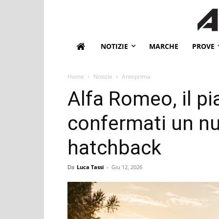
NOTIZIE
MARCHE
PROVE
Home
Notizie
Anteprima
Alfa Romeo, il p
confermati un n
hatchback
Da
Luca Tassi
-
Giu 12, 2026