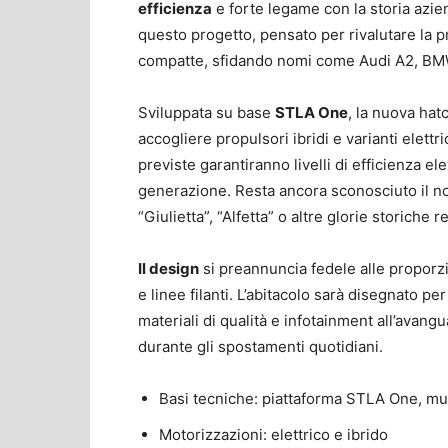
efficienza
e forte legame con la storia azien
questo progetto, pensato per rivalutare la p
compatte, sfidando nomi come Audi A2, BM
Sviluppata su base
STLA One
, la nuova hat
accogliere propulsori ibridi e varianti elett
previste garantiranno livelli di efficienza ele
generazione. Resta ancora sconosciuto il no
“Giulietta”, “Alfetta” o altre glorie storiche 
Il design
si preannuncia fedele alle proporzi
e linee filanti. L’abitacolo sarà disegnato p
materiali di qualità e infotainment all’avan
durante gli spostamenti quotidiani.
Basi tecniche: piattaforma STLA One, mu
Motorizzazioni: elettrico e ibrido