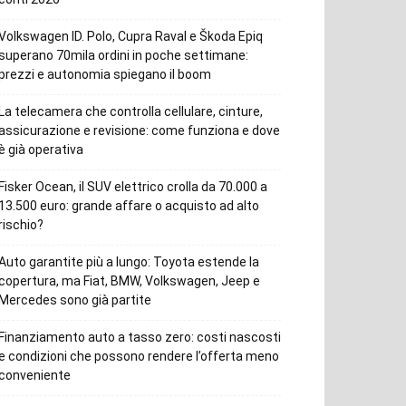
Volkswagen ID. Polo, Cupra Raval e Škoda Epiq
superano 70mila ordini in poche settimane:
prezzi e autonomia spiegano il boom
La telecamera che controlla cellulare, cinture,
assicurazione e revisione: come funziona e dove
è già operativa
Fisker Ocean, il SUV elettrico crolla da 70.000 a
13.500 euro: grande affare o acquisto ad alto
rischio?
Auto garantite più a lungo: Toyota estende la
copertura, ma Fiat, BMW, Volkswagen, Jeep e
Mercedes sono già partite
Finanziamento auto a tasso zero: costi nascosti
e condizioni che possono rendere l’offerta meno
conveniente