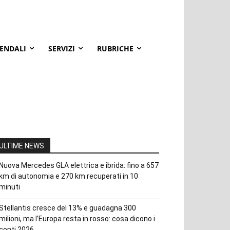
IENDALI
SERVIZI
RUBRICHE
ULTIME NEWS
Nuova Mercedes GLA elettrica e ibrida: fino a 657
km di autonomia e 270 km recuperati in 10
minuti
Stellantis cresce del 13% e guadagna 300
milioni, ma l’Europa resta in rosso: cosa dicono i
conti 2026