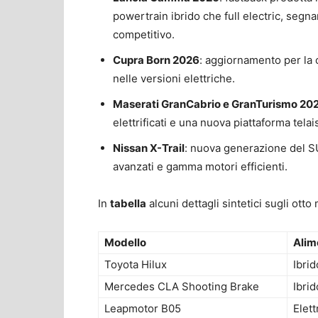
powertrain ibrido che full electric, seg
competitivo.
Cupra Born 2026
: aggiornamento per la 
nelle versioni elettriche.
Maserati GranCabrio e GranTurismo 20
elettrificati e una nuova piattaforma telais
Nissan X-Trail
: nuova generazione del SU
avanzati e gamma motori efficienti.
In
tabella
alcuni dettagli sintetici sugli ott
Modello
Alim
Toyota Hilux
Ibrid
Mercedes CLA Shooting Brake
Ibrid
Leapmotor B05
Elett