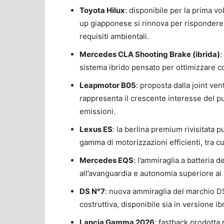
Toyota Hilux
: disponibile per la prima vo
up giapponese si rinnova per rispondere a
requisiti ambientali.
Mercedes CLA Shooting Brake (ibrida)
:
sistema ibrido pensato per ottimizzare 
Leapmotor B05
: proposta dalla joint ve
rappresenta il crescente interesse del pub
emissioni.
Lexus ES
: la berlina premium rivisitata 
gamma di motorizzazioni efficienti, tra cu
Mercedes EQS
: l’ammiraglia a batteria 
all’avanguardia e autonomia superiore ai
DS N°7
: nuova ammiraglia del marchio DS, 
costruttiva, disponibile sia in versione ib
Lancia Gamma 2026
: fastback prodotta 