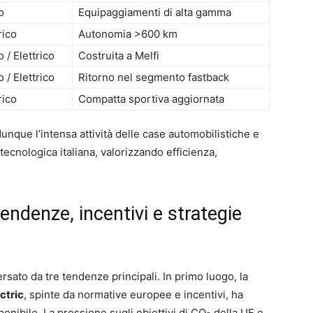
o
Equipaggiamenti di alta gamma
rico
Autonomia >600 km
o / Elettrico
Costruita a Melfi
o / Elettrico
Ritorno nel segmento fastback
rico
Compatta sportiva aggiornata
dunque l’intensa attività delle case automobilistiche e
tecnologica italiana, valorizzando efficienza,
endenze, incentivi e strategie
rsato da tre tendenze principali. In primo luogo, la
ectric
, spinte da normative europee e incentivi, ha
ponibile. La pressione sugli obiettivi di CO
della UE e