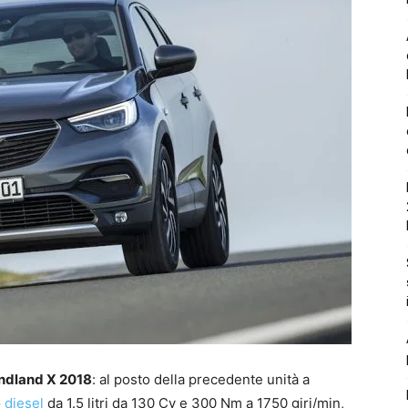
ndland X 2018
: al posto della precedente unità a
o
diesel
da 1.5 litri da 130 Cv e 300 Nm a 1750 giri/min,