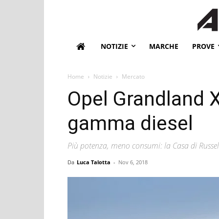
NOTIZIE
MARCHE
PROVE
Home
Notizie
Mercato
Opel Grandland X
gamma diesel
Più potenza, meno consumi: la Casa di Russelh
Da
Luca Talotta
-
Nov 6, 2018