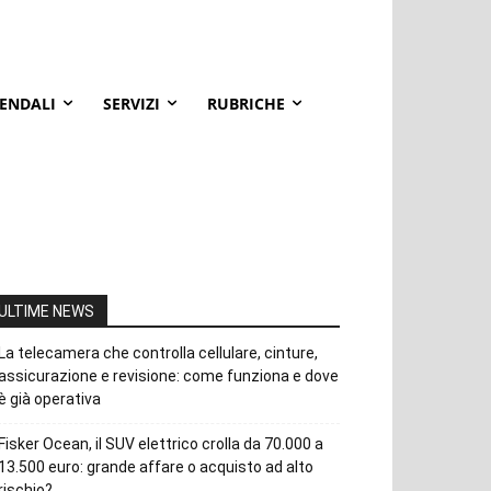
IENDALI
SERVIZI
RUBRICHE
ULTIME NEWS
La telecamera che controlla cellulare, cinture,
assicurazione e revisione: come funziona e dove
è già operativa
Fisker Ocean, il SUV elettrico crolla da 70.000 a
13.500 euro: grande affare o acquisto ad alto
rischio?