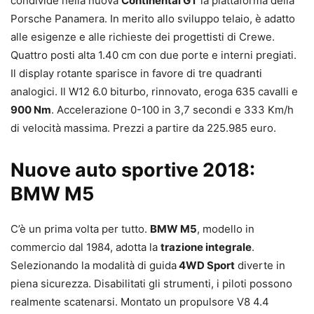
condivide nella nuova
Continental GT
la piattaforma della
Porsche Panamera. In merito allo sviluppo telaio, è adatto
alle esigenze e alle richieste dei progettisti di Crewe.
Quattro posti alta 1.40 cm con due porte e interni pregiati.
Il display rotante sparisce in favore di tre quadranti
analogici. Il W12 6.0 biturbo, rinnovato, eroga 635 cavalli e
900 Nm
. Accelerazione 0-100 in 3,7 secondi e 333 Km/h
di velocità massima. Prezzi a partire da 225.985 euro.
Nuove auto sportive 2018:
BMW M5
C’è un prima volta per tutto.
BMW M5
, modello in
commercio dal 1984, adotta la
trazione integrale
.
Selezionando la modalità di guida
4WD Sport
diverte in
piena sicurezza. Disabilitati gli strumenti, i piloti possono
realmente scatenarsi. Montato un propulsore V8 4.4