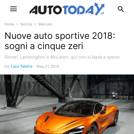
Home
Notizie
Mercato
Nuove auto sportive 2018:
sogni a cinque zeri
Ferrari, Lamborghini e McLaren: qui non si bada a spese.
Da
Luca Talotta
-
Mag 31, 2018