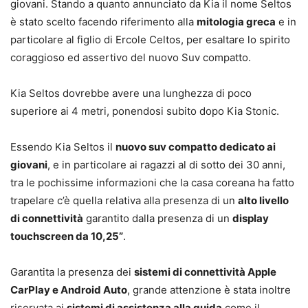
giovani. Stando a quanto annunciato da Kia il nome Seltos
è stato scelto facendo riferimento alla
mitologia greca
e in
particolare al figlio di Ercole Celtos, per esaltare lo spirito
coraggioso ed assertivo del nuovo Suv compatto.
Kia Seltos dovrebbe avere una lunghezza di poco
superiore ai 4 metri, ponendosi subito dopo Kia Stonic.
Essendo Kia Seltos il
nuovo suv compatto dedicato ai
giovani
, e in particolare ai ragazzi al di sotto dei 30 anni,
tra le pochissime informazioni che la casa coreana ha fatto
trapelare c’è quella relativa alla presenza di un
alto livello
di connettività
garantito dalla presenza di un
display
touchscreen da 10,25”
.
Garantita la presenza dei
sistemi di connettività Apple
CarPlay e Android Auto
, grande attenzione è stata inoltre
riservata ai
sistemi di assistenza alla guida
come il