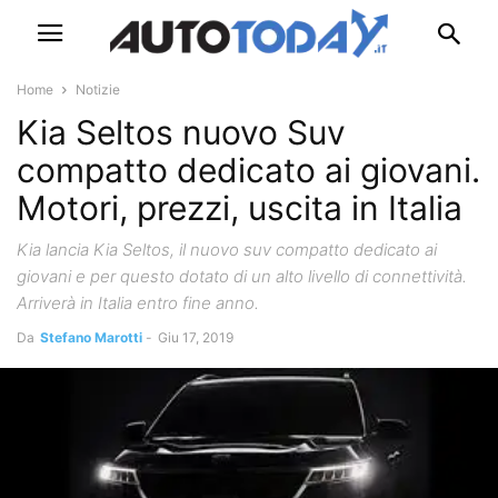
Home
Notizie
Kia Seltos nuovo Suv
compatto dedicato ai giovani.
Motori, prezzi, uscita in Italia
Kia lancia Kia Seltos, il nuovo suv compatto dedicato ai
giovani e per questo dotato di un alto livello di connettività.
Arriverà in Italia entro fine anno.
Da
Stefano Marotti
-
Giu 17, 2019