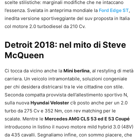
scelte stilistiche: marginali modifiche che ne intaccano
l’essenza. Svelata in anteprima mondiale la
Ford Edge ST
,
inedita versione sportiveggiante del suv proposta in Italia
col motore 2.0 turbodiesel da 210 Cv.
Detroit 2018: nel mito di Steve
McQueen
Ci tocca da vicino anche la
Mini berlina
, al restyling di metà
carriera. Un veicolo intramontabile, soluzioni congeniale
per chi desidera districarsi tra le vie cittadine con stile.
Seconda compatta provvista dell’allestimento sportivo N,
sulla nuova
Hyundai Veloster
c’è posto anche per un 2.0
turbo da 275 Cv e 352 Nm, con rev matching per le
scalate. Mentre le
Mercedes AMG CLS 53 ed E 53 Coupé
introducono in listino il nuovo motore mild hybrid 3.0 (48V)
da 435 cavalli. Segnaliamo infine, con sommo piacere, che