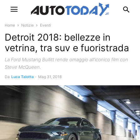
Home
Notizie
Eventi
Detroit 2018: bellezze in
vetrina, tra suv e fuoristrada
La Ford Mustang Bullitt rende omaggio all'iconico film con
Steve McQueen.
Da
Luca Talotta
-
Mag 31, 2018