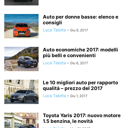
Auto per donne basse: elenco e
consigli
Luca Talotta
-
Giu 6, 2017
Auto economiche 2017: modelli
più belli e convenienti
Luca Talotta
-
Giu 6, 2017
Le 10 migliori auto per rapporto
qualità – prezzo del 2017
Luca Talotta
-
Giu 1, 2017
Toyota Yaris 2017: nuovo motore
1.5 benzina, le novità