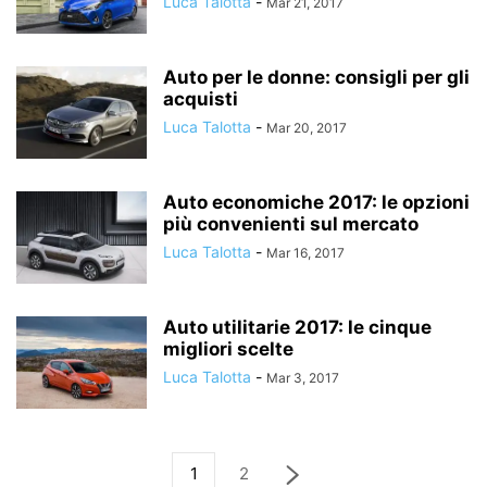
Luca Talotta
-
Mar 21, 2017
Auto per le donne: consigli per gli
acquisti
Luca Talotta
-
Mar 20, 2017
Auto economiche 2017: le opzioni
più convenienti sul mercato
Luca Talotta
-
Mar 16, 2017
Auto utilitarie 2017: le cinque
migliori scelte
Luca Talotta
-
Mar 3, 2017
1
2