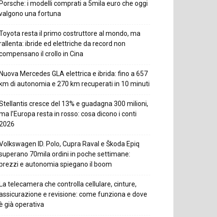
Porsche: i modelli comprati a 5mila euro che oggi
valgono una fortuna
Toyota resta il primo costruttore al mondo, ma
rallenta: ibride ed elettriche da record non
compensano il crollo in Cina
Nuova Mercedes GLA elettrica e ibrida: fino a 657
km di autonomia e 270 km recuperati in 10 minuti
Stellantis cresce del 13% e guadagna 300 milioni,
ma l’Europa resta in rosso: cosa dicono i conti
2026
Volkswagen ID. Polo, Cupra Raval e Škoda Epiq
superano 70mila ordini in poche settimane:
prezzi e autonomia spiegano il boom
La telecamera che controlla cellulare, cinture,
assicurazione e revisione: come funziona e dove
è già operativa