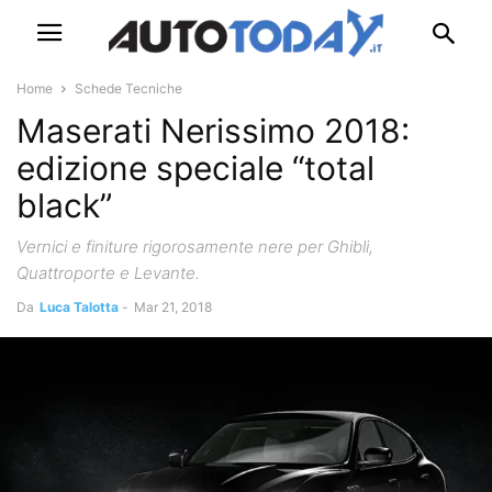
Home
Schede Tecniche
Maserati Nerissimo 2018:
edizione speciale “total
black”
Vernici e finiture rigorosamente nere per Ghibli,
Quattroporte e Levante.
Da
Luca Talotta
-
Mar 21, 2018