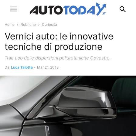
Home
Rubriche
Curiosità
Vernici auto: le innovative
tecniche di produzione
Trae uso delle dispersioni poliuretaniche Covestro.
Da
Luca Talotta
-
Mar 21, 2018