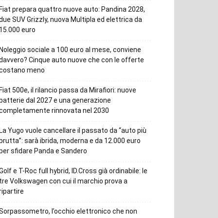
Fiat prepara quattro nuove auto: Pandina 2028,
due SUV Grizzly, nuova Multipla ed elettrica da
15.000 euro
Noleggio sociale a 100 euro al mese, conviene
davvero? Cinque auto nuove che con le offerte
costano meno
Fiat 500e, il rilancio passa da Mirafiori: nuove
batterie dal 2027 e una generazione
completamente rinnovata nel 2030
La Yugo vuole cancellare il passato da “auto più
brutta”: sarà ibrida, moderna e da 12.000 euro
per sfidare Panda e Sandero
Golf e T-Roc full hybrid, ID.Cross già ordinabile: le
tre Volkswagen con cui il marchio prova a
ripartire
Sorpassometro, l’occhio elettronico che non