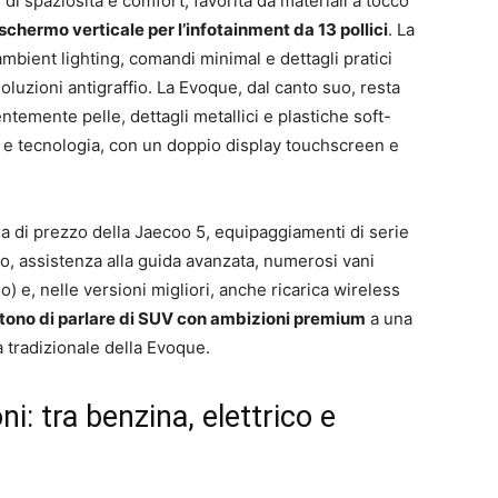
di spaziosità e comfort, favorita da materiali a tocco
schermo verticale per l’infotainment da 13 pollici
. La
mbient lighting, comandi minimal e dettagli pratici
soluzioni antigraffio. La Evoque, dal canto suo, resta
entemente pelle, dettagli metallici e plastiche soft-
 e tecnologia, con un doppio display touchscreen e
ia di prezzo della Jaecoo 5, equipaggiamenti di serie
ico, assistenza alla guida avanzata, numerosi vani
lo) e, nelle versioni migliori, anche ricarica wireless
tono di parlare di SUV con ambizioni premium
a una
a tradizionale della Evoque.
i: tra benzina, elettrico e