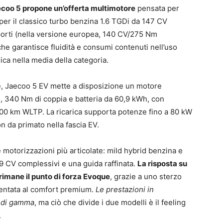
ecoo 5 propone un’offerta multimotore
pensata per
per il classico turbo benzina 1.6 TGDi da 147 CV
porti (nella versione europea, 140 CV/275 Nm
 che garantisce fluidità e consumi contenuti nell’uso
ca nella media della categoria.
le, Jaecoo 5 EV mette a disposizione un motore
, 340 Nm di coppia e batteria da 60,9 kWh, con
 400 km WLTP. La ricarica supporta potenze fino a 80 kW
n da primato nella fascia EV.
e motorizzazioni più articolate: mild hybrid benzina e
09 CV complessivi e una guida raffinata.
La risposta su
 rimane il punto di forza Evoque
, grazie a uno sterzo
ientata al comfort premium.
Le prestazioni in
p di gamma
, ma ciò che divide i due modelli è il feeling
.