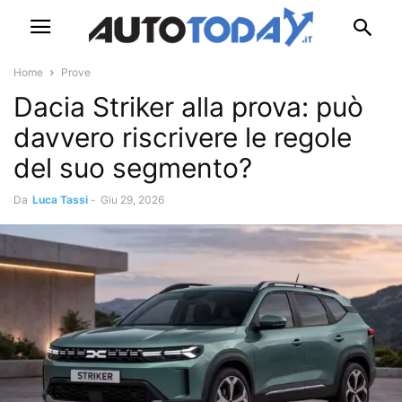
Home
Prove
Dacia Striker alla prova: può
davvero riscrivere le regole
del suo segmento?
Da
Luca Tassi
-
Giu 29, 2026