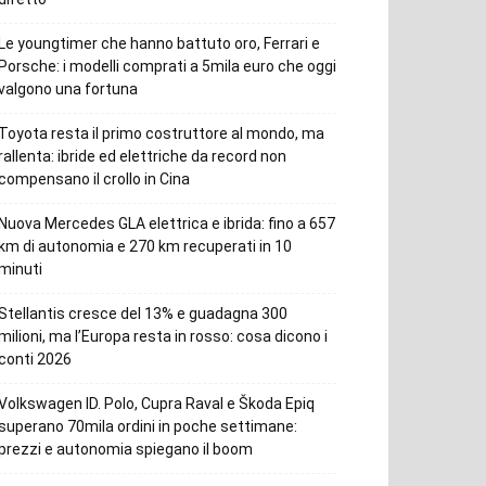
Le youngtimer che hanno battuto oro, Ferrari e
Porsche: i modelli comprati a 5mila euro che oggi
valgono una fortuna
Toyota resta il primo costruttore al mondo, ma
rallenta: ibride ed elettriche da record non
compensano il crollo in Cina
Nuova Mercedes GLA elettrica e ibrida: fino a 657
km di autonomia e 270 km recuperati in 10
minuti
Stellantis cresce del 13% e guadagna 300
milioni, ma l’Europa resta in rosso: cosa dicono i
conti 2026
Volkswagen ID. Polo, Cupra Raval e Škoda Epiq
superano 70mila ordini in poche settimane:
prezzi e autonomia spiegano il boom