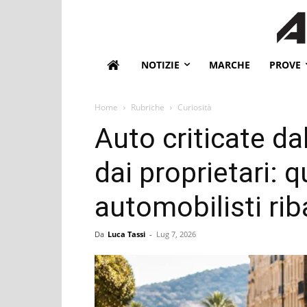
NOTIZIE
MARCHE
PROVE
Home
Rubriche
Curiosità
Auto criticate d
dai proprietari: q
automobilisti rib
Da
Luca Tassi
-
Lug 7, 2026