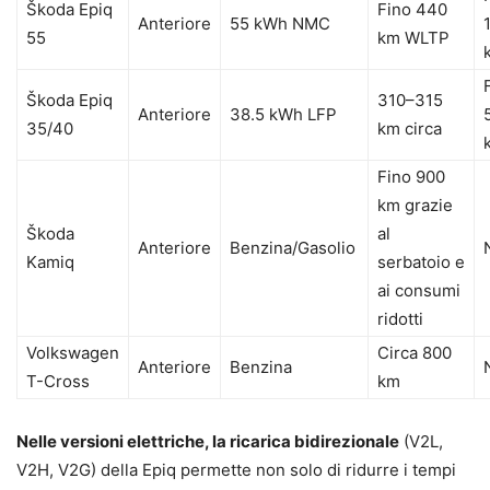
Škoda Epiq
Fino 440
Anteriore
55 kWh NMC
55
km WLTP
Škoda Epiq
310–315
Anteriore
38.5 kWh LFP
35/40
km circa
Fino 900
km grazie
Škoda
al
Anteriore
Benzina/Gasolio
Kamiq
serbatoio e
ai consumi
ridotti
Volkswagen
Circa 800
Anteriore
Benzina
T-Cross
km
Nelle versioni elettriche, la ricarica bidirezionale
(V2L,
V2H, V2G) della Epiq permette non solo di ridurre i tempi