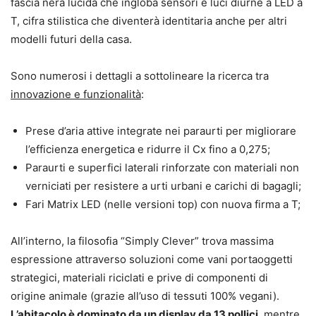
fascia nera lucida che ingloba sensori e luci diurne a LED a
T, cifra stilistica che diventerà identitaria anche per altri
modelli futuri della casa.
Sono numerosi i dettagli a sottolineare la ricerca tra
innovazione e funzionalità
:
Prese d’aria attive integrate nei paraurti per migliorare
l’efficienza energetica e ridurre il Cx fino a 0,275;
Paraurti e superfici laterali rinforzate con materiali non
verniciati per resistere a urti urbani e carichi di bagagli;
Fari Matrix LED (nelle versioni top) con nuova firma a T;
All’interno, la filosofia “Simply Clever” trova massima
espressione attraverso soluzioni come vani portaoggetti
strategici, materiali riciclati e prive di componenti di
origine animale (grazie all’uso di tessuti 100% vegani).
L’abitacolo è dominato da un display da 13 pollici
, mentre