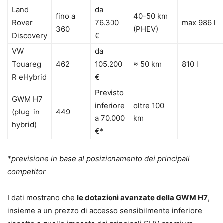
Land
da
fino a
40-50 km
Rover
76.300
max 986 l
360
(PHEV)
Discovery
€
VW
da
Touareg
462
105.200
≈ 50 km
810 l
R eHybrid
€
Previsto
GWM H7
inferiore
oltre 100
(plug-in
449
–
a 70.000
km
hybrid)
€*
*previsione in base al posizionamento dei principali
competitor
I dati mostrano che
le dotazioni avanzate della GWM H7
,
insieme a un prezzo di accesso sensibilmente inferiore