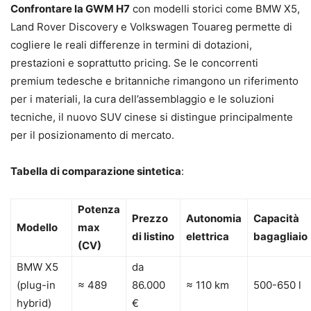
Confrontare la GWM H7
con modelli storici come BMW X5,
Land Rover Discovery e Volkswagen Touareg permette di
cogliere le reali differenze in termini di dotazioni,
prestazioni e soprattutto pricing. Se le concorrenti
premium tedesche e britanniche rimangono un riferimento
per i materiali, la cura dell’assemblaggio e le soluzioni
tecniche, il nuovo SUV cinese si distingue principalmente
per il posizionamento di mercato.
Tabella di comparazione sintetica
:
Potenza
Prezzo
Autonomia
Capacità
Modello
max
di listino
elettrica
bagagliaio
(CV)
BMW X5
da
(plug-in
≈ 489
86.000
≈ 110 km
500-650 l
hybrid)
€