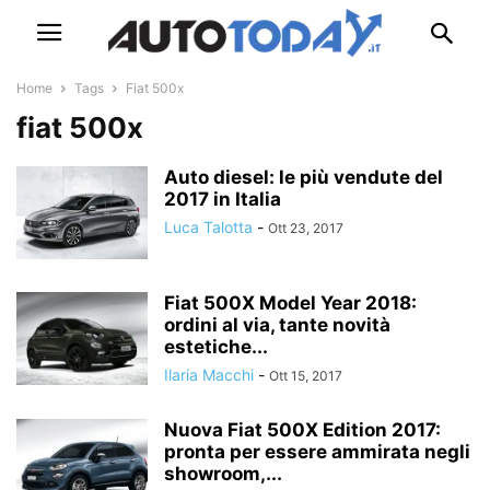
Home
Tags
Fiat 500x
fiat 500x
Auto diesel: le più vendute del
2017 in Italia
Luca Talotta
-
Ott 23, 2017
Fiat 500X Model Year 2018:
ordini al via, tante novità
estetiche...
Ilaria Macchi
-
Ott 15, 2017
Nuova Fiat 500X Edition 2017:
pronta per essere ammirata negli
showroom,...