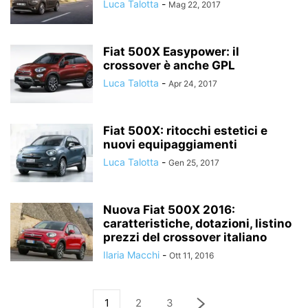
Luca Talotta
-
Mag 22, 2017
Fiat 500X Easypower: il
crossover è anche GPL
Luca Talotta
-
Apr 24, 2017
Fiat 500X: ritocchi estetici e
nuovi equipaggiamenti
Luca Talotta
-
Gen 25, 2017
Nuova Fiat 500X 2016:
caratteristiche, dotazioni, listino
prezzi del crossover italiano
Ilaria Macchi
-
Ott 11, 2016
1
2
3