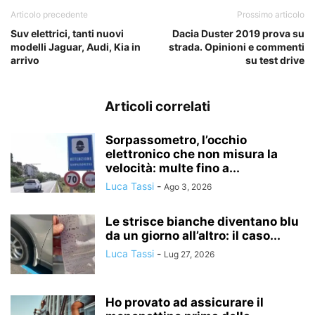
Articolo precedente
Prossimo articolo
Suv elettrici, tanti nuovi
Dacia Duster 2019 prova su
modelli Jaguar, Audi, Kia in
strada. Opinioni e commenti
arrivo
su test drive
Articoli correlati
Sorpassometro, l’occhio
elettronico che non misura la
velocità: multe fino a...
Luca Tassi
-
Ago 3, 2026
Le strisce bianche diventano blu
da un giorno all’altro: il caso...
Luca Tassi
-
Lug 27, 2026
Ho provato ad assicurare il