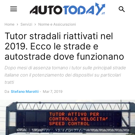
Home
Servizi
Norme e Assicurazioni
Tutor stradali riattivati nel
2019. Ecco le strade e
autostrade dove funzionano
Dopo mesi di assenza tornano i tutor sulle principali strade
italiane con il potenziamento dei dispositivi su particolari
tratti
Da
Stefano Marotti
-
Mar 7, 2019