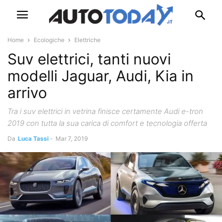
Home
Ecologiche
Elettriche
Suv elettrici, tanti nuovi
modelli Jaguar, Audi, Kia in
arrivo
Tra i suv elettrici in vetrina finisce certamente Audi e-tron
2019 con tutta la sua carica di comfort e tecnologia offerta
Da
Luca Tassi
-
Mar 7, 2019