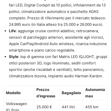
fari LED, Digital Cockpit da 10 pollici, infotainment da 13
pollici, climatizzatore automatico e pacchetto ADAS
completo. Prezzo di riferimento per il mercato tedesco:
24.995 euro (in Italia atteso tra 25.000 e 26.000 euro).
Life
: aggiunge cruise control adattivo, retrocamera,
sensori di parcheggio anteriori, assistente agli incroci,
Apple CarPlay/Android Auto wireless, ricarica induzione
smartphone e piano carico regolabile.
Style
: top di gamma con fari Matrix LED IQ.LIGHT, gruppi
ottici posteriori 3D, logo illuminato, sedili comfort
sportivi (anche riscaldati e ventilati), tetto panoramico,
climatizzatore bizona, impianto audio Harman Kardon.
Prezzo
Autonomia
Modello
Bagagliaio
d’ingresso
max
Volkswagen
25.000 €
441 litri
455 km
ID. Polo