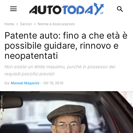
Home
Servizi
Norme e Assicurazioni
Patente auto: fino a che età è
possibile guidare, rinnovo e
neopatentati
Non esiste un limite massimo, purchè in possesso dei
requisiti psicofici previsti
Da
Manuel Magarini
-
Ott 19, 2016