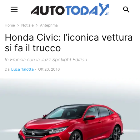
Home
Notizie
Anteprima
Honda Civic: l’iconica vettura
si fa il trucco
In Francia con la Jazz Spotlight Edition
Da
Luca Talotta
-
Ott 20, 2016