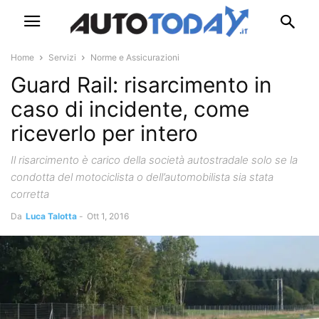
Home
Servizi
Norme e Assicurazioni
Guard Rail: risarcimento in
caso di incidente, come
riceverlo per intero
Il risarcimento è carico della società autostradale solo se la
condotta del motociclista o dell’automobilista sia stata
corretta
Da
Luca Talotta
-
Ott 1, 2016