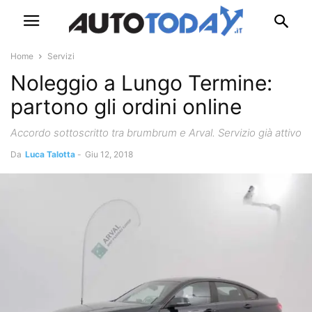
Home
Servizi
Noleggio a Lungo Termine:
partono gli ordini online
Accordo sottoscritto tra brumbrum e Arval. Servizio già attivo
Da
Luca Talotta
-
Giu 12, 2018