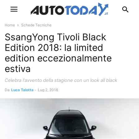
Home
Schede Tecniche
SsangYong Tivoli Black
Edition 2018: la limited
edition eccezionalmente
estiva
Celebra l'avvento della stagione con un look all black
Da
Luca Talotta
-
Lug 2, 2018