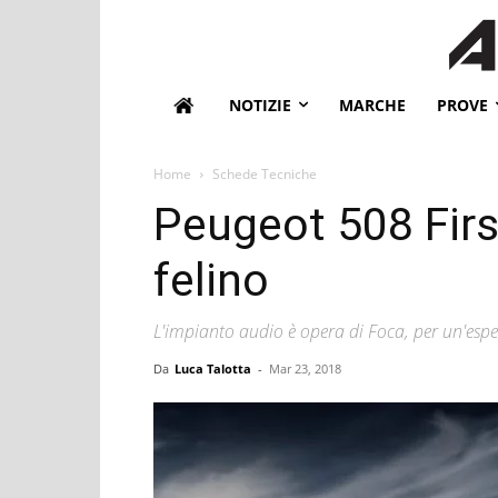
NOTIZIE
MARCHE
PROVE
Home
Schede Tecniche
Peugeot 508 Firs
felino
L'impianto audio è opera di Foca, per un'espe
Da
Luca Talotta
-
Mar 23, 2018