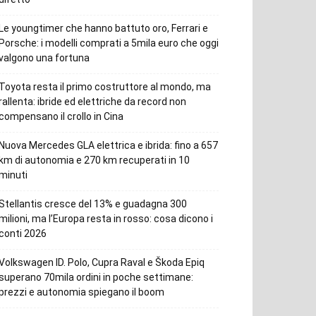
Le youngtimer che hanno battuto oro, Ferrari e
Porsche: i modelli comprati a 5mila euro che oggi
valgono una fortuna
Toyota resta il primo costruttore al mondo, ma
rallenta: ibride ed elettriche da record non
compensano il crollo in Cina
Nuova Mercedes GLA elettrica e ibrida: fino a 657
km di autonomia e 270 km recuperati in 10
minuti
Stellantis cresce del 13% e guadagna 300
milioni, ma l’Europa resta in rosso: cosa dicono i
conti 2026
Volkswagen ID. Polo, Cupra Raval e Škoda Epiq
superano 70mila ordini in poche settimane:
prezzi e autonomia spiegano il boom