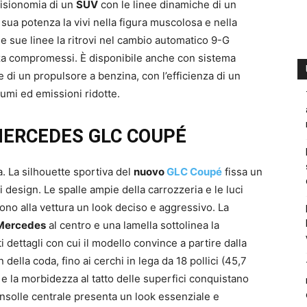
fisionomia di un
SUV
con le linee dinamiche di un
 sua potenza la vivi nella figura muscolosa e nella
le sue linee la ritrovi nel cambio automatico 9-G
nza compromessi. È disponibile anche con sistema
i un propulsore a benzina, con l’efficienza di un
sumi ed emissioni ridotte.
MERCEDES GLC COUPÉ
a. La silhouette sportiva del
nuovo
GLC Coupé
fissa un
 design. Le spalle ampie della carrozzeria e le luci
ono alla vettura un look deciso e aggressivo. La
 Mercedes
al centro e una lamella sottolinea la
i dettagli con cui il modello convince a partire dalla
 della coda, fino ai cerchi in lega da 18 pollici (45,7
 e la morbidezza al tatto delle superfici conquistano
onsolle centrale presenta un look essenziale e