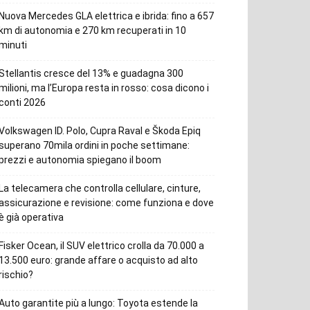
Nuova Mercedes GLA elettrica e ibrida: fino a 657
km di autonomia e 270 km recuperati in 10
minuti
Stellantis cresce del 13% e guadagna 300
milioni, ma l’Europa resta in rosso: cosa dicono i
conti 2026
Volkswagen ID. Polo, Cupra Raval e Škoda Epiq
superano 70mila ordini in poche settimane:
prezzi e autonomia spiegano il boom
La telecamera che controlla cellulare, cinture,
assicurazione e revisione: come funziona e dove
è già operativa
Fisker Ocean, il SUV elettrico crolla da 70.000 a
13.500 euro: grande affare o acquisto ad alto
rischio?
Auto garantite più a lungo: Toyota estende la