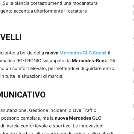
e. Sulla plancia portastrumenti una modanatura
rgento accentua ulteriormente il carattere
VELLI
ciente: a bordo della
nuova
Mercedes GLC Coupé
il
utomatico 9G-TRONIC sviluppato da
Mercedes-Benz
. Gli
rano un comfort elevato, permettendovi di guidare entro
in tutte le situazioni di marcia.
MUNICATIVO
utenzione, Gestione incidenti o Live Traffic
ni possono cambiare, ma la
nuova Mercedes GLC
 marcia confortevole e sportivo. Le innovazioni
l fondo stradale, alle condizioni di carico e allo stile di