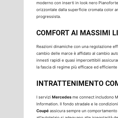
moderno con inserti in look nero Pianofort
orizzontale dalla superficie cromata color a
progressista.
COMFORT AI MASSIMI LI
Reazioni dinamiche con una regolazione effi
cambio delle marce è affidato al cambio a
innesti rapidi e quasi impercettibili assicu
la fascia di regime più efficace ed efficiente 
INTRATTENIMENTO CO
I servizi
Mercedes
me connect includono Man
Information. Il fondo stradale e le condizio
Coupé
assicura sempre un comportamento di
all’autotelaio si adeguano alle irregolarità de