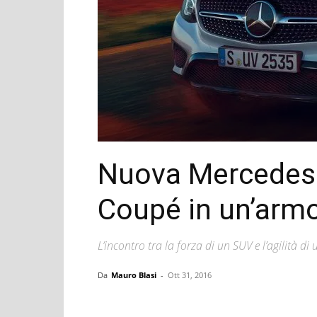
Nuova Mercedes
Coupé in un’armo
L’incontro tra la forza di un SUV e l’agilità di
Da
Mauro Blasi
-
Ott 31, 2016