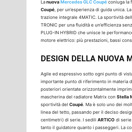
La
nuova
Mercedes GLC Coupé
coniuga la 
Coupé
, per un’esperienza di guida unica. La
trazione integrale 4MATIC. La sportività del
TRONIC per una fluidità e un’efficienza se
PLUG-IN HYBRID che unisce le performance d
motore elettrico: più prestazioni, bassi con
DESIGN DELLA NUOVA 
Agile ed espressivo sotto ogni punto di vist
importante punto di riferimento in materia di
posteriori orientate orizzontalmente imprim
mascherina del radiatore Matrix con
Stella
sportività del
Coupé
. Ma è solo uno dei molt
linea del tetto, passando per il deciso design
centimetri) di serie. I sedili
ARTICO
di serie
tanto il guidatore quanto i passeggeri. La c