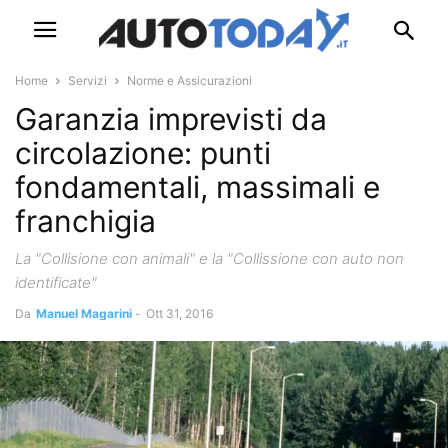
Home
Servizi
Norme e Assicurazioni
Garanzia imprevisti da
circolazione: punti
fondamentali, massimali e
franchigia
La "Collisione con animali" e la "Collissione con auto non
identificate"
Da
Manuel Magarini
-
Ott 31, 2016