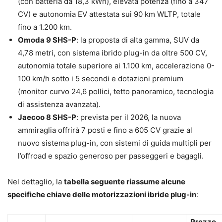
(con batteria da 18,3 kWh), elevata potenza (fino a 347
CV) e autonomia EV attestata sui 90 km WLTP, totale
fino a 1.200 km.
Omoda 9 SHS-P
: la proposta di alta gamma, SUV da
4,78 metri, con sistema ibrido plug-in da oltre 500 CV,
autonomia totale superiore ai 1.100 km, accelerazione 0-
100 km/h sotto i 5 secondi e dotazioni premium
(monitor curvo 24,6 pollici, tetto panoramico, tecnologia
di assistenza avanzata).
Jaecoo 8 SHS-P
: prevista per il 2026, la nuova
ammiraglia offrirà 7 posti e fino a 605 CV grazie al
nuovo sistema plug-in, con sistemi di guida multipli per
l’offroad e spazio generoso per passeggeri e bagagli.
Nel dettaglio, la
tabella seguente riassume alcune
specifiche chiave delle motorizzazioni ibride plug-in
:
Prezzo