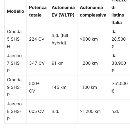
Potenza
Autonomia
Autonomia
di
Modello
totale
EV (WLTP)
complessiva
listino
Italia
Omoda
da
n.d. (full
5 SHS-
224 CV
>900 km
28.500
hybrid)
H
€
Jaecoo
da
7 SHS-
347 CV
91 km
1.200 km
38.900
P
€
Omoda
500+
>51.000
9 SHS-
145 km
1.100 km
CV
€
P
Jaecoo
8 SHS-
605 CV
n.d.
>1.200 km
n.d.
P