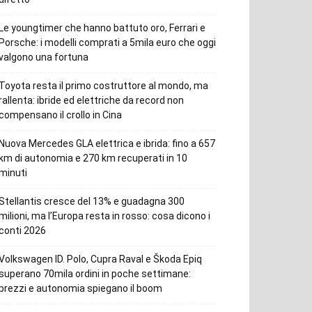
Le youngtimer che hanno battuto oro, Ferrari e
Porsche: i modelli comprati a 5mila euro che oggi
valgono una fortuna
Toyota resta il primo costruttore al mondo, ma
rallenta: ibride ed elettriche da record non
compensano il crollo in Cina
Nuova Mercedes GLA elettrica e ibrida: fino a 657
km di autonomia e 270 km recuperati in 10
minuti
Stellantis cresce del 13% e guadagna 300
milioni, ma l’Europa resta in rosso: cosa dicono i
conti 2026
Volkswagen ID. Polo, Cupra Raval e Škoda Epiq
superano 70mila ordini in poche settimane:
prezzi e autonomia spiegano il boom