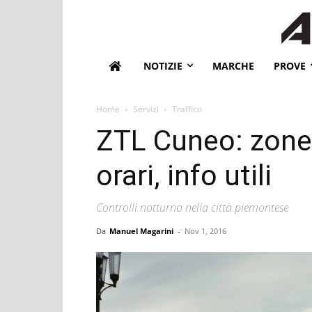
NOTIZIE
MARCHE
PROVE
Home
Servizi
Traffico
ZTL Cuneo: zone l
orari, info utili
Controlli notturno nella città piemontese
Da
Manuel Magarini
-
Nov 1, 2016