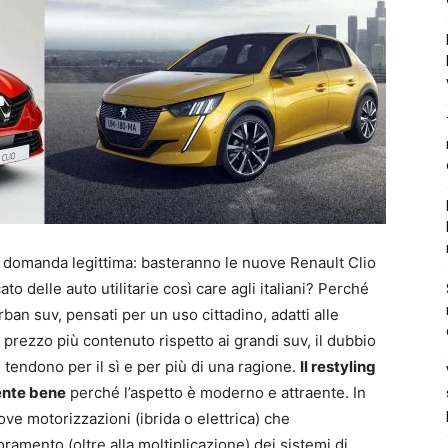
a domanda legittima: basteranno le nuove Renault Clio
o delle auto utilitarie così care agli italiani? Perché
rban suv, pensati per un uso cittadino, adatti alle
 prezzo più contenuto rispetto ai grandi suv, il dubbio
 tendono per il sì e per più di una ragione.
Il restyling
ente bene
perché l’aspetto è moderno e attraente. In
ove motorizzazioni (ibrida o elettrica) che
ioramento (oltre alla moltiplicazione) dei sistemi di