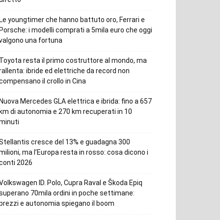
Le youngtimer che hanno battuto oro, Ferrari e
Porsche: i modelli comprati a 5mila euro che oggi
valgono una fortuna
Toyota resta il primo costruttore al mondo, ma
rallenta: ibride ed elettriche da record non
compensano il crollo in Cina
Nuova Mercedes GLA elettrica e ibrida: fino a 657
km di autonomia e 270 km recuperati in 10
minuti
Stellantis cresce del 13% e guadagna 300
milioni, ma l’Europa resta in rosso: cosa dicono i
conti 2026
Volkswagen ID. Polo, Cupra Raval e Škoda Epiq
superano 70mila ordini in poche settimane:
prezzi e autonomia spiegano il boom