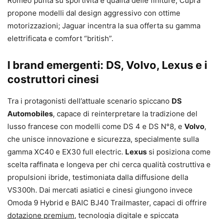
Romeo punta su sportività e qualità delle finiture; Cupra
propone modelli dal design aggressivo con ottime
motorizzazioni; Jaguar incentra la sua offerta su gamma
elettrificata e comfort “british”.
I brand emergenti: DS, Volvo, Lexus e i
costruttori cinesi
Tra i protagonisti dell’attuale scenario spiccano
DS
Automobiles
, capace di reinterpretare la tradizione del
lusso francese con modelli come DS 4 e DS N°8, e
Volvo
,
che unisce innovazione e sicurezza, specialmente sulla
gamma XC40 e EX30 full electric.
Lexus
si posiziona come
scelta raffinata e longeva per chi cerca qualità costruttiva e
propulsioni ibride, testimoniata dalla diffusione della
VS300h. Dai mercati asiatici e cinesi giungono invece
Omoda 9 Hybrid e BAIC BJ40 Trailmaster, capaci di offrire
dotazione premium
, tecnologia digitale e spiccata