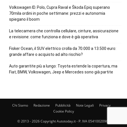
Volkswagen ID. Polo, Cupra Raval e Škoda Epiq superano
70mila ordini in poche settimane: prezzi e autonomia
spiegano il boom
La telecamera che controlla cellulare, cinture, assicurazione
e revisione: come funziona e dove è già operativa
Fisker Ocean, il SUV elettrico crolla da 70.000 a 13.500 euro:
grande affare o acquisto ad alto rischio?
Auto garantite più a lungo: Toyota estende la copertura, ma
Fiat, BMW, Volkswagen, Jeep e Mercedes sono già partite
Chi Siamo
Redazione
Pubblicità
Note Legali
Privacy
Cookie Policy
© 2013 - 2026 Copyright Autotoday.it - P. IVA 05410020969