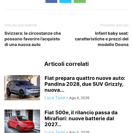
Articolo precedente
Prossimo articolo
Svizzera: le circostanze che
Infant baby seat:
possono favorire l’acquisto
caratteristiche e prezzi del
di una nuova auto
modello Doona
Articoli correlati
Fiat prepara quattro nuove auto:
Pandina 2028, due SUV Grizzly,
nuova...
Luca Tassi
-
Ago 4, 2026
Fiat 500e, il rilancio passa da
Mirafiori: nuove batterie dal
2027...
Luca Tassi
-
Ago 3, 2026