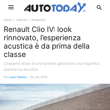
Home
Notizie
Anteprima
Renault Clio IV: look
rinnovato, l’esperienza
acustica è da prima della
classe
L'impianto Bose Sound System garantisce una magnifica
esperienza acustica.
Da
Luca Talotta
-
Giu 24, 2016