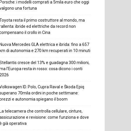
Porsche: i modelli comprati a 5mila euro che oggi
valgono una fortuna
Toyota resta il primo costruttore al mondo, ma
rallenta: ibride ed elettriche da record non
compensano il crollo in Cina
Nuova Mercedes GLA elettrica e ibrida: fino a 657
km di autonomia e 270 km recuperati in 10 minuti
Stellantis cresce del 13% e guadagna 300 milioni,
ma l’Europa resta in rosso: cosa dicono i conti
2026
Volkswagen ID. Polo, Cupra Raval e Škoda Epiq
superano 70mila ordini in poche settimane:
prezzi e autonomia spiegano il boom
La telecamera che controlla cellulare, cinture,
assicurazione e revisione: come funziona e dove
è già operativa