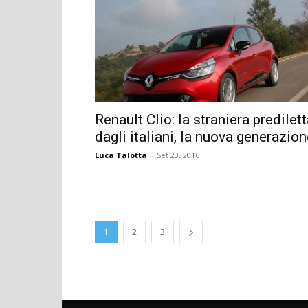
Renault Clio: la straniera predilet
dagli italiani, la nuova generazio
Luca Talotta
-
Set 23, 2016
1
2
3