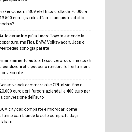
Fisker Ocean, il SUV elettrico crolla da 70.000 a
13.500 euro: grande affare o acquisto ad alto
rischio?
Auto garantite più a lungo: Toyota estende la
copertura, ma Fiat, BMW, Volkswagen, Jeep e
Mercedes sono già partite
Finanziamento auto a tasso zero: costi nascosti
e condizioni che possono rendere l’offerta meno
conveniente
Bonus veicoli commerciali e GPL al via: fino a
20.000 euro per i furgoni aziendali e 400 euro per
la conversione dell’auto
SUV, city car, compatte e microcar: come
stanno cambiando le auto comprate dagli
italiani