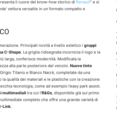
resenta il cuore del know-how storico di
Renault
” e si
ande’ vettura versatile in un formato compatto e
CCO
nerazione. Principali novità a livello estetico i
gruppi
nosa C-Shape
. La griglia ridisegnata incornicia il logo e la
iù larga, conferisce modernità. Modificata la
za alla parte posteriore del veicolo.
Nuove tinte
 Grigio Titanio e Bianco Nacrè, completate da una
 la qualità dei materiali e le plastiche con la creazione
arecchia tecnologia, come ad esempio l’easy park assist.
mi multimediali
tra cui l’
R&Go
, disponibile già sul primo
multimediale completo che offre una grande varietà di
R-Link
.