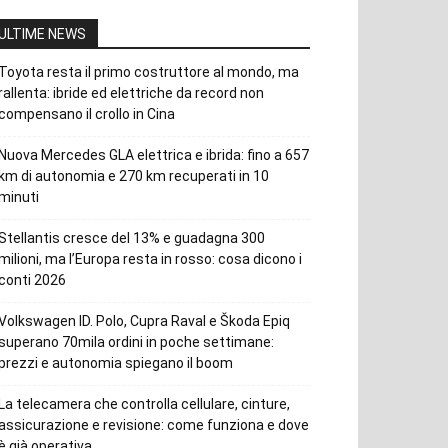
ULTIME NEWS
Toyota resta il primo costruttore al mondo, ma
rallenta: ibride ed elettriche da record non
compensano il crollo in Cina
Nuova Mercedes GLA elettrica e ibrida: fino a 657
km di autonomia e 270 km recuperati in 10
minuti
Stellantis cresce del 13% e guadagna 300
milioni, ma l’Europa resta in rosso: cosa dicono i
conti 2026
Volkswagen ID. Polo, Cupra Raval e Škoda Epiq
superano 70mila ordini in poche settimane:
prezzi e autonomia spiegano il boom
La telecamera che controlla cellulare, cinture,
assicurazione e revisione: come funziona e dove
è già operativa