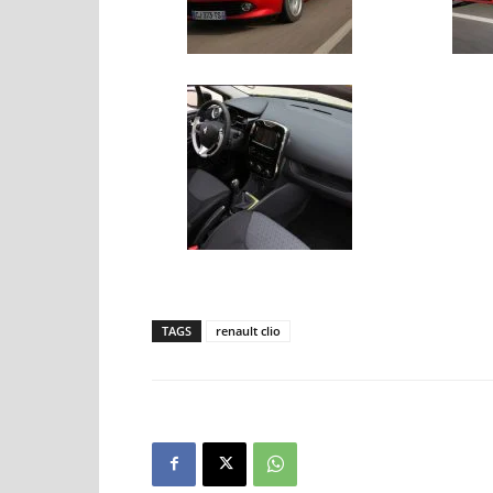
TAGS
renault clio