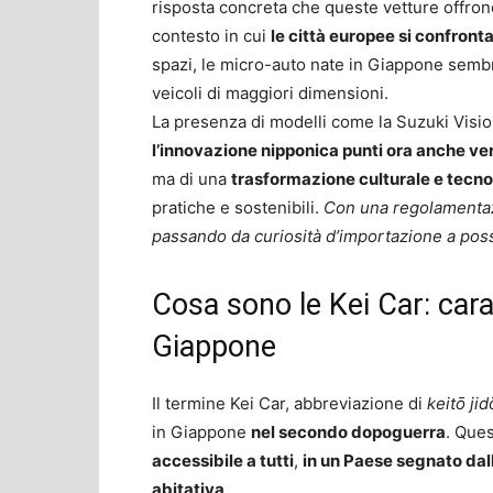
risposta concreta che queste vetture offron
contesto in cui
le città europee si confron
spazi, le micro-auto nate in Giappone sembran
veicoli di maggiori dimensioni.
La presenza di modelli come la Suzuki Visi
l’innovazione nipponica punti ora anche ve
ma di una
trasformazione culturale e tecn
pratiche e sostenibili.
Con una regolamentaz
passando da curiosità d’importazione a possi
Cosa sono le Kei Car: carat
Giappone
Il termine Kei Car, abbreviazione di
keitō ji
in Giappone
nel secondo dopoguerra
. Ques
accessibile a tutti
,
in un Paese segnato dalla
abitativa
.