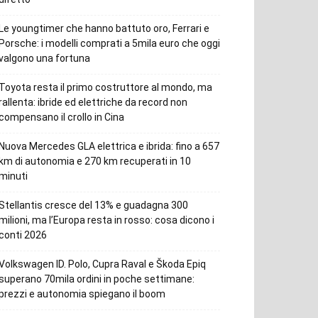
Le youngtimer che hanno battuto oro, Ferrari e
Porsche: i modelli comprati a 5mila euro che oggi
valgono una fortuna
Toyota resta il primo costruttore al mondo, ma
rallenta: ibride ed elettriche da record non
compensano il crollo in Cina
Nuova Mercedes GLA elettrica e ibrida: fino a 657
km di autonomia e 270 km recuperati in 10
minuti
Stellantis cresce del 13% e guadagna 300
milioni, ma l’Europa resta in rosso: cosa dicono i
conti 2026
Volkswagen ID. Polo, Cupra Raval e Škoda Epiq
superano 70mila ordini in poche settimane:
prezzi e autonomia spiegano il boom