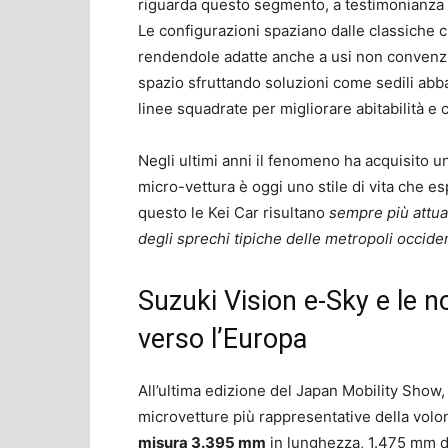
riguarda questo segmento, a testimonianza di
Le configurazioni spaziano dalle classiche ci
rendendole adatte anche a usi non convenz
spazio sfruttando soluzioni come sedili abbat
linee squadrate per migliorare abitabilità e c
Negli ultimi anni il fenomeno ha acquisito u
micro-vettura è oggi uno stile di vita che e
questo le Kei Car risultano
sempre più attual
degli sprechi tipiche delle metropoli occiden
Suzuki Vision e-Sky e le no
verso l’Europa
All’ultima edizione del Japan Mobility Show
microvetture più rappresentative della volo
misura 3.395 mm
in lunghezza, 1.475 mm di