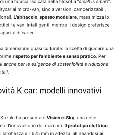
 una fiducia radicata nella filosofia “
small is smart
”.
tycar ai micro-van, sino a versioni camperizzabili,
ionali.
L’abitacolo, spesso modulare
, massimizza lo
tibili e vani intelligenti, mentre il design preferisce
apacità di carico.
na dimensione quasi culturale: la scelta di guidare una
sprime
rispetto per l’ambiente e senso pratico
. Per
i anche per le esigenze di sostenibilità e riduzione
tali
.
vità K-car: modelli innovativi
, Suzuki ha presentato
Vision e-Sky
, una delle
ntà d’innovazione del marchio.
Il prototipo elettrico
 larghezza e 1.625 mm in altezza, allineandosi
ai