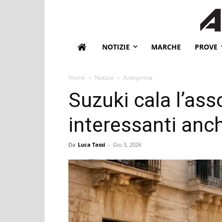
NOTIZIE
MARCHE
PROVE
Home
Notizie
Anteprima
Suzuki cala l’ass
interessanti anch
Da
Luca Tassi
-
Giu 3, 2026