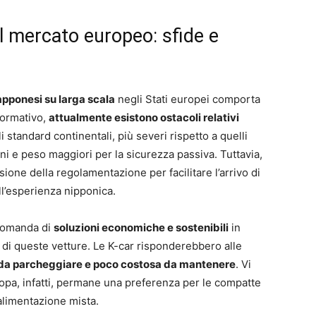
il mercato europeo: sfide e
apponesi su larga scala
negli Stati europei comporta
normativo,
attualmente esistono ostacoli relativi
li standard continentali, più severi rispetto a quelli
i e peso maggiori per la sicurezza passiva. Tuttavia,
sione della regolamentazione per facilitare l’arrivo di
all’esperienza nipponica.
 domanda di
soluzioni economiche e sostenibili
in
 di queste vetture. Le K-car risponderebbero alle
 da parcheggiare e poco costosa da mantenere
. Vi
ropa, infatti, permane una preferenza per le compatte
 alimentazione mista.