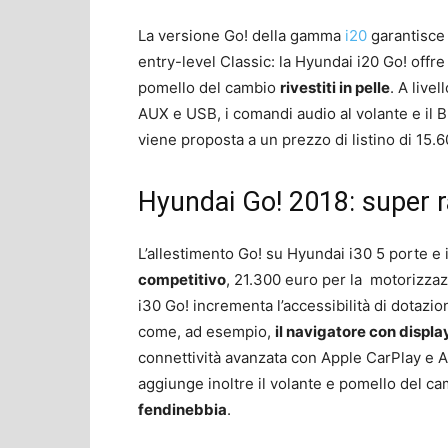
La versione Go! della gamma
i20
garantisce 
entry-level Classic: la Hyundai i20 Go! offre 
pomello del cambio
rivestiti in pelle
. A live
AUX e USB, i comandi audio al volante e il 
viene proposta a un prezzo di listino di 15.
Hyundai Go! 2018: super r
L’allestimento Go! su Hyundai i30 5 porte e
competitivo
, 21.300 euro per la motorizza
i30 Go! incrementa l’accessibilità di dotazio
come, ad esempio,
il navigatore con displ
connettività avanzata con Apple CarPlay e An
aggiunge inoltre il volante e pomello del cambi
fendinebbia
.