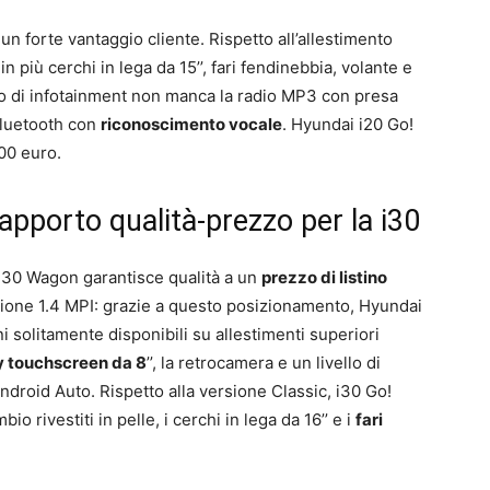
un forte vantaggio cliente. Rispetto all’allestimento
in più cerchi in lega da 15’’, fari fendinebbia, volante e
llo di infotainment non manca la radio MP3 con presa
Bluetooth con
riconoscimento vocale
. Hyundai i20 Go!
600 euro.
apporto qualità-prezzo per la i30
 i30 Wagon garantisce qualità a un
prezzo di listino
zione 1.4 MPI: grazie a questo posizionamento, Hyundai
ni solitamente disponibili su allestimenti superiori
ay touchscreen da 8
’’, la retrocamera e un livello di
droid Auto. Rispetto alla versione Classic, i30 Go!
o rivestiti in pelle, i cerchi in lega da 16’’ e i
fari