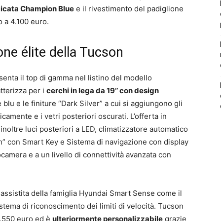
dicata Champion Blue
e il rivestimento del padiglione
o a 4.100 euro.
ne élite della Tucson
enta il top di gamma nel listino del modello
tterizza per i
cerchi in lega da 19’’ con design
re blu e le finiture “Dark Silver” a cui si aggiungono gli
icamente e i vetri posteriori oscurati. L’offerta in
noltre luci posteriori a LED, climatizzatore automatico
n” con Smart Key e Sistema di navigazione con display
ocamera e a un livello di connettività avanzata con
a assistita della famiglia Hyundai Smart Sense come il
stema di riconoscimento dei limiti di velocità. Tucson
28.550 euro ed è
ulteriormente personalizzabile
grazie