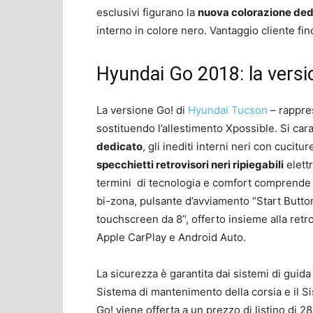
esclusivi figurano la
nuova colorazione de
interno in colore nero. Vantaggio cliente fin
Hyundai Go 2018: la versio
La versione Go! di
Hyundai Tucson
– rappres
sostituendo l’allestimento Xpossible. Si cara
dedicato
, gli inediti interni neri con cucitu
specchietti retrovisori neri ripiegabili
elettr
termini di tecnologia e comfort comprende i
bi-zona, pulsante d’avviamento “Start Butto
touchscreen da 8’’, offerto insieme alla retr
Apple CarPlay e Android Auto.
La sicurezza è garantita dai sistemi di guid
Sistema di mantenimento della corsia e il Si
Go! viene offerta a un prezzo di listino di 