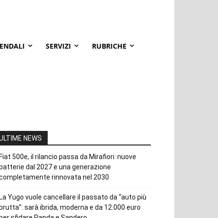
IENDALI
SERVIZI
RUBRICHE
ULTIME NEWS
Fiat 500e, il rilancio passa da Mirafiori: nuove
batterie dal 2027 e una generazione
completamente rinnovata nel 2030
La Yugo vuole cancellare il passato da “auto più
brutta”: sarà ibrida, moderna e da 12.000 euro
per sfidare Panda e Sandero