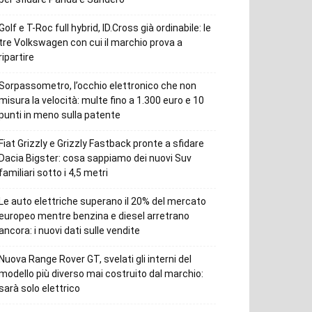
Golf e T-Roc full hybrid, ID.Cross già ordinabile: le
tre Volkswagen con cui il marchio prova a
ripartire
Sorpassometro, l’occhio elettronico che non
misura la velocità: multe fino a 1.300 euro e 10
punti in meno sulla patente
Fiat Grizzly e Grizzly Fastback pronte a sfidare
Dacia Bigster: cosa sappiamo dei nuovi Suv
familiari sotto i 4,5 metri
Le auto elettriche superano il 20% del mercato
europeo mentre benzina e diesel arretrano
ancora: i nuovi dati sulle vendite
Nuova Range Rover GT, svelati gli interni del
modello più diverso mai costruito dal marchio:
sarà solo elettrico