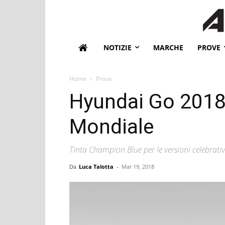
NOTIZIE
MARCHE
PROVE
Home
Prove
Hyundai Go 2018:
Mondiale
Tinta Champion Blue per le versioni celebrativ
Da
Luca Talotta
-
Mar 19, 2018